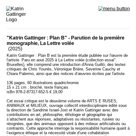
"Katrin Gattinger : Plan B" - Parution de la première
monographie, La Lettre volée
(2025)
Katrin Gattinger : Plan B est la première étude publiée sur l'œuvre de
l'artiste. Paru en aout 2025 à La Lettre volée (collection essai",
Bruxelles), elle comprend une introduction d'Anna Guilló, des textes
critiques de Chris Younès, Véronique Brière, Severine Cauchy et
Chiara Palermo, ainsi que des notices d’œuvres écrites par l'artiste.
136 pages, 60 illustrations quadrichromie
15 x 21 cm ; broché, texte français
isBn 978-2-87317-652-5 € 19,00
Cet essai critique est le deuxième volume de ARTS E RUSES,
ANIMAUX et MILIEUX, ouvrage collectif interdisciplinaire édité sous
la direction de Sandrine Israel-Jost et Katrin Gattinger avec des
contributions en art, philosophie, éthologie et géographie qui
s’attachent aux réponses, adaptatives ou résistantes, rusées ou
résignées, que des animaux opposent à des milieux artificialisés ou
contraints. Cette approche interroge la responsabilité humaine quant à
l’exigence éthique et la nécessité vitale d’une cohabitation