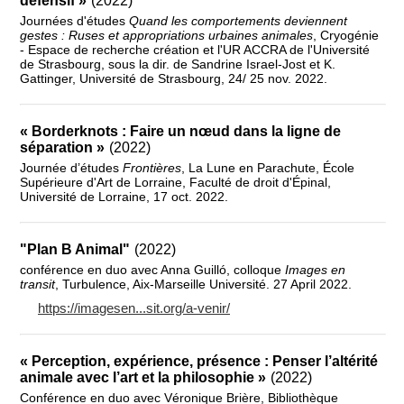
défensif »
(2022)
Journées d'études
Quand les comportements deviennent
gestes : Ruses et appropriations urbaines animales
, Cryogénie
- Espace de recherche création et l'UR ACCRA de l'Université
de Strasbourg, sous la dir. de Sandrine Israel-Jost et K.
Gattinger, Université de Strasbourg, 24/ 25 nov. 2022.
« Borderknots : Faire un nœud dans la ligne de
séparation »
(2022)
Journée d’études
Frontières
, La Lune en Parachute, École
Supérieure d'Art de Lorraine, Faculté de droit d'Épinal,
Université de Lorraine, 17 oct. 2022.
"Plan B Animal"
(2022)
conférence en duo avec Anna Guilló, colloque
Images en
transit
, Turbulence, Aix-Marseille Université. 27 April 2022.
https://imagesen...sit.org/a-venir/
« Perception, expérience, présence : Penser l’altérité
animale avec l’art et la philosophie »
(2022)
Conférence en duo avec Véronique Brière, Bibliothèque