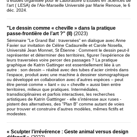
d’études organisée pour le Laboratoire d’Études en Sciences de
l’art ( LESA) de l'Aix-Marseille Université par Marie Renoue, le 6
déc. 2024.
"Le dessin comme « cheville » dans la pratique
passe-frontière de l’art ?" (II)
(2023)
Séminaire "Le Grand Bal : traversées" en dialogue avec Anne
Favier sur invitation de Céline Cadaureille et Carole Nosella,
Université Jean Monnet, St Étienne : Comment le dessin peut-il
représenter et déterminer des territoires, figurer l’expérience de
leurs traversées voire percer des passages ? La pratique
graphique de Katrin Gattinger est essentiellement liée à un
autre : son dessin – réalisé avec des tubes d’acier cintrés dans
l’espace, produit avec une machine à dessiner sismographique
ou développé en collaboration avec d’autres espèces – peut
être pensé comme « liant » ou « cheville » aussi bien entre
territoires, milieux que pratiques. Intermédiales,
transdisciplinaires et parfois interactives, les recherches
artistiques de Katrin Gatttinger - elle s'intéresse aux ruses -
pistent des alternatives, des "Plan B" comme autant de voies
pour trouver et construire d'autres modèles, mêmes fictifs et
modestes.
« Sculpter l’irrévérence : Geste animal versus design