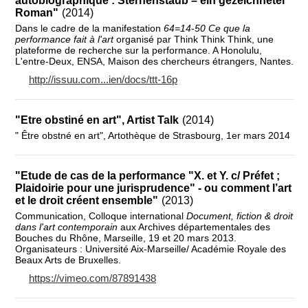
autobiographique : Sternenstaub – ein gezeichneter
Roman"
(2014)
Dans le cadre de la manifestation
64=14-50 Ce que la
performance fait à l'art
organisé par Think Think Think, une
plateforme de recherche sur la performance. A Honolulu,
L'entre-Deux, ENSA, Maison des chercheurs étrangers, Nantes.
http://issuu.com...ien/docs/ttt-16p
"Etre obstiné en art", Artist Talk
(2014)
" Être obstné en art", Artothèque de Strasbourg, 1er mars 2014
"Etude de cas de la performance "X. et Y. c/ Préfet ;
Plaidoirie pour une jurisprudence" - ou comment l’art
et le droit créent ensemble"
(2013)
Communication, Colloque international
Document, fiction & droit
dans l'art contemporain
aux Archives départementales des
Bouches du Rhône, Marseille, 19 et 20 mars 2013.
Organisateurs : Université Aix-Marseille/ Académie Royale des
Beaux Arts de Bruxelles.
https://vimeo.com/87891438